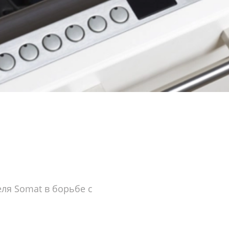
еля Somat в борьбе с