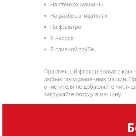
На стенках машины
На разбрызгивателях
На фильтре
В насосе
В сливной трубе.
Практичный флакон Somat с крюч
любых посудомоечных машин. Пр
очистителя не добавляйте чистящ
загружайте посуду в машину.
Б