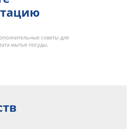
ьтацию
дополнительные советы для
тата мытья посуды.
ств