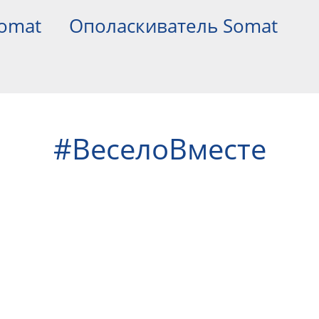
Somat
Ополаскиватель Somat
#ВеселоВместе