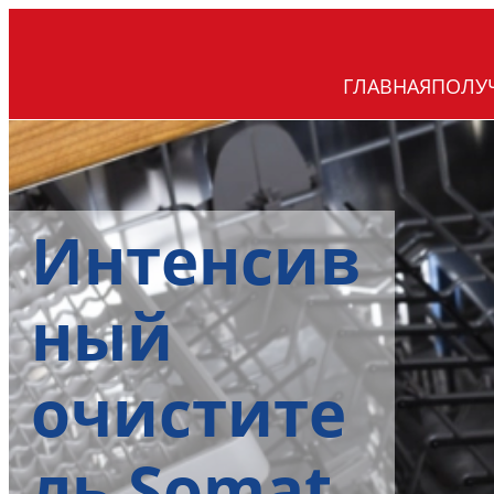
ГЛАВНАЯ
ПОЛУ
Интенсив
ный
очистите
ль Somat