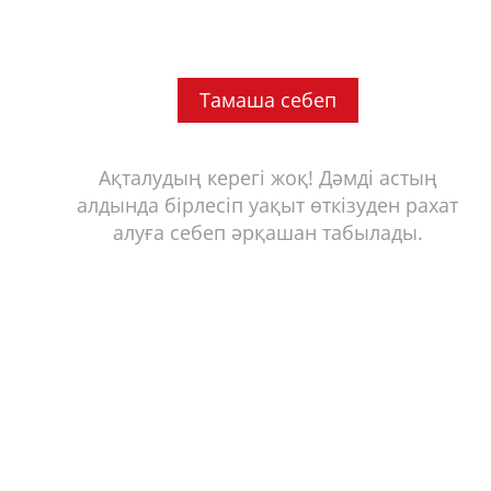
Тамаша себеп
Ақталудың керегі жоқ! Дәмді астың
алдында бірлесіп уақыт өткізуден рахат
алуға себеп әрқашан табылады.