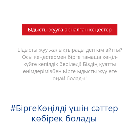
Ыдысты жууға арналған кеңестер
Ыдысты жуу жалықтырады деп кім айтты?
Осы кеңестермен бірге тамаша көңіл-
күйге кепілдік беріледі! Біздің қуатты
өнімдерімізбен ьірге ыдысты жуу өте
оңай болады!
#БіргеКөңілді үшін сәттер
көбірек болады