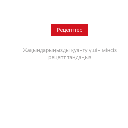
Рецепттер
Жақындарыңызды қуанту үшін мінсіз
рецепт таңдаңыз