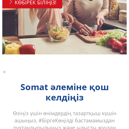
КӨБІРЕК БІЛІҢІЗ!
Somat әлеміне қош
келдіңіз
Өзіңіз үшін өнімдердің тазартқыш күшін
ашыңыз, #БіргеКөңілді бастамамыздан
рухтандырылыңыз және ыдысты жуудан