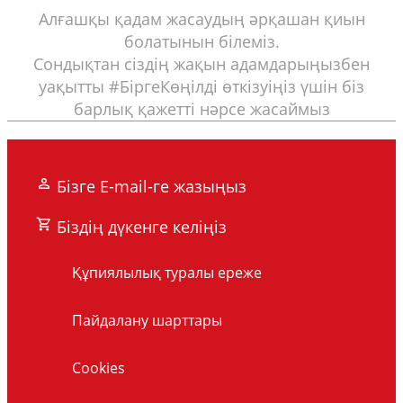
Алғашқы қадам жасаудың әрқашан қиын
болатынын білеміз.
Сондықтан сіздің жақын адамдарыңызбен
уақытты #БіргеКөңілді өткізуіңіз үшін біз
барлық қажетті нәрсе жасаймыз
Бізге E-mail-ге жазыңыз
Біздің дүкенге келіңіз
Құпиялылық туралы ереже
Пайдалану шарттары
Cookies