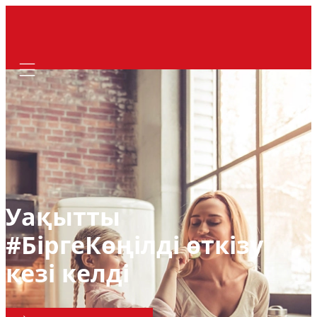
Mobile navigation
Уақытты
#БіргеКөңілді өткізу
кезі келді