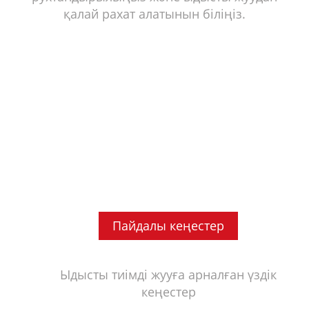
қалай рахат алатынын біліңіз.
Пайдалы кеңестер
Ыдысты тиімді жууға арналған үздік
кеңестер