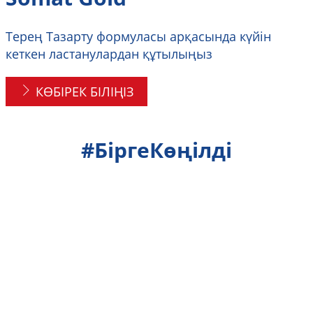
Терең Тазарту формуласы арқасында күйін
кеткен ластанулардан құтылыңыз
КӨБІРЕК БІЛІҢІЗ
#БіргеКөңілді