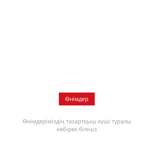
Өнімдер
Өнімдеріміздің тазартқыш күші туралы
көбірек біліңіз