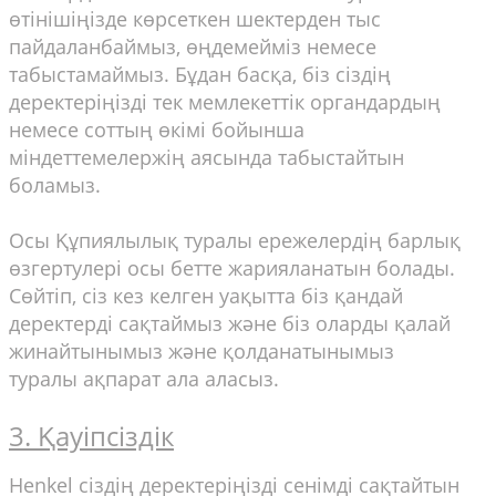
өтінішіңізде көрсеткен шектерден тыс
пайдаланбаймыз, өңдемейміз немесе
табыстамаймыз. Бұдан басқа, біз сіздің
деректеріңізді тек мемлекеттік органдардың
немесе соттың өкімі бойынша
міндеттемелержің аясында табыстайтын
боламыз.
Осы Құпиялылық туралы ережелердің барлық
өзгертулері осы бетте жарияланатын болады.
Сөйтіп, сіз кез келген уақытта біз қандай
деректерді сақтаймыз және біз оларды қалай
жинайтынымыз және қолданатынымыз
туралы ақпарат ала аласыз.
3. Қауіпсіздік
Henkel сіздің деректеріңізді сенімді сақтайтын