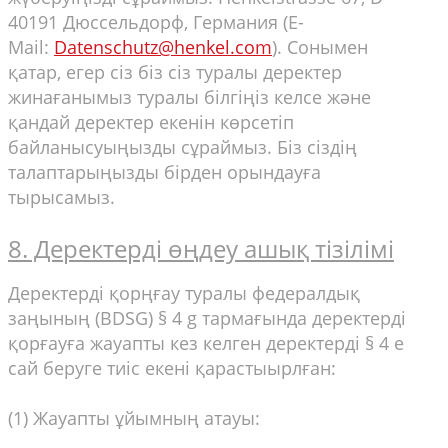
40191 Дюссельдорф, Германия (E-
Mail:
Datenschutz@henkel.com
). Сонымен
қатар, егер сіз біз сіз туралы деректер
жинағанымыз туралы білгіңіз келсе және
қандай деректер екенін көрсетіп
байланысуыңызды сұраймыз. Біз сіздің
талаптарыңызды бірден орындауға
тырысамыз.
8. Деректерді өңдеу ашық тізілімі
Деректерді қорңғау туралы федералдық
заңының (BDSG) § 4 g тармағында деректерді
қорғауға жауапты кез келген деректерді § 4 e
сай беруге тиіс екені қарастыырлған:
(1) Жауапты ұйымның атауы: