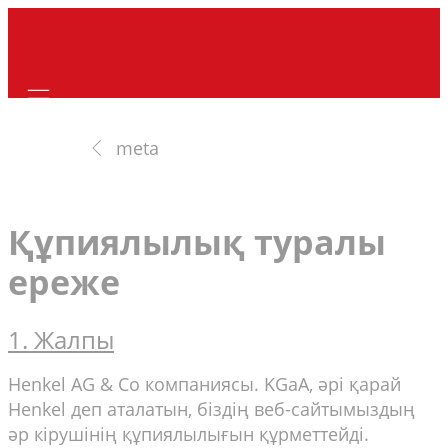
Mobile navigation
meta
Құпиялылық туралы
ереже
1. Жалпы
Henkel AG & Co компаниясы. KGaA, әрі қарай
Henkel деп аталатын, біздің веб-сайтымыздың
әр кірушінің құпиялылығын құрметтейді.