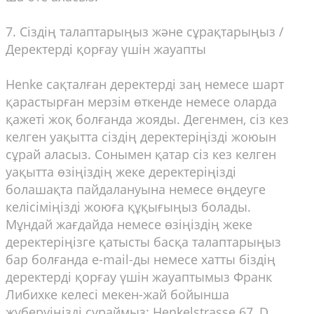
7. Сіздің талаптарыңыз және сұрақтарыңыз /
Деректерді қорғау үшін жауапты
Henke сақталған деректерді заң немесе шарт
қарастырған мерзім өткенде немесе оларда
қажеті жоқ болғанда жояды. Дегенмен, сіз кез
келген уақытта сіздің деректеріңізді жоюын
сұрай аласыз. Сонымен қатар сіз кез келген
уақытта өзіңіздің жеке деректеріңізді
болашақта пайдалануына немесе өңдеуге
келісіміңізді жоюға құқығыңыз болады.
Мұндай жағдайда немесе өзіңіздің жеке
деректеріңізге қатысты басқа талаптарыңыз
бар болғанда e-mail-ды немесе хатты біздің
деректерді қорғау үшін жауаптымыз Франк
Либихке келесі мекен-жай бойынша
жүберуіңізді сұраймыз: Henkelstrasse 67, D