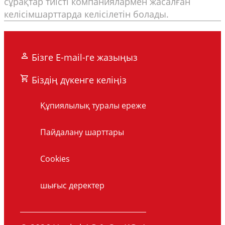
сұрақтар тиісті компаниялармен жасалған
келісімшарттарда келісілетін болады.
Бізге E-mail-ге жазыңыз
Біздің дүкенге келіңіз
Құпиялылық туралы ереже
Пайдалану шарттары
Cookies
шығыс деректер