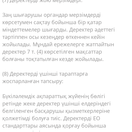
(7) Деректерді жою мерзімдері:
Заң шығарушы органдар мерзімдерді
көрсетумен сақтау бойынша бір қатар
міндеттемелер шығарды. Деректер әдеттегі
тәртіппен осы кезеңдер өткеннен кейін
жойылады. Мұндай ережелерге жатпайтын
деректер 7 т. (4) көрсетілген мақсаттар
болғаны тоқтатылған кезде жойылады.
(8) Деректерді үшінші тараптарға
жоспарланған тапсыру:
Бүкіләлемдік ақпараттық жүйенің бөлігі
ретінде жеке деректер үшінші елдеріндегі
белгіленген басқарушы қызметкерлеріне
қолжетімді болуға тиіс. Деректерді ЕО
стандарттары аясында қорғау бойынша