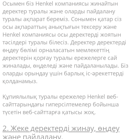
Осымен біз Henkel компаниясы жинайтын
деректер туралы және оларды пайдалану
туралы ақпарат береміз. Сонымен қатар сіз
осы ақпараттың анықтығын тексеру және
Henkel компаниясы осы деректерді жоятын
тәсілдері туралы білесіз. Деректер деректерді
өңдеу бөлімі орналасатын мемлекеттің
деректерін қорғау туралы ережелерге сай
жиналады, өңделеді және пайдаланылады. Біз
оларды орындау үшін барлық іс-әрекеттерді
қолданамыз.
Құпиялылық туралы ережелер Henkel веб-
сайттарындағы гиперсілтемелер бойынша
түсетін веб-сайттарға қатысы жоқ.
2. Жеке деректерді жинау, өңдеу
және пайдалану.