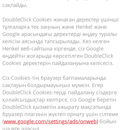
сақтайды.
DoubleClick Cookies жинаған деректер үшінші
тұлғаларға тек заңның және Henkel және
Google арасындағы деректерді өңдеу туралы
келісім аясында тапсырылады. Кез келген
Henkel веб-сайтына кіргенде, сіз Google
өңдейтін жоғарыда көрсетілген DoubleClick
Cookies деректерін пайдалануына келісесіз.
Сіз Cookies-тің браузер баптамаларында
сақтауын болдырмауыңыз мүмкін. Егер
DoubleClick Cookies-терді пайдалану сіздерге
қолайсыздықтар келтірсе, сіз Google беретін
DoubleClick қызметін ажырату мақсатында
бруазер плагинін жүктеп орнату үшін сілтеме
(
www.google.com/settings/ads/onweb
)
бойын
ша өте аласыз.