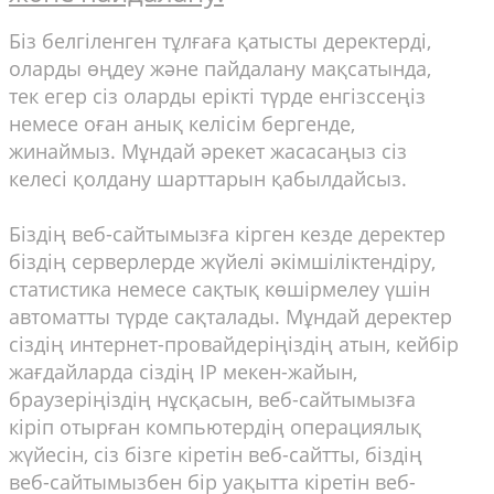
Біз белгіленген тұлғаға қатысты деректерді,
оларды өңдеу және пайдалану мақсатында,
тек егер сіз оларды ерікті түрде енгізссеңіз
немесе оған анық келісім бергенде,
жинаймыз. Мұндай әрекет жасасаңыз сіз
келесі қолдану шарттарын қабылдайсыз.
Біздің веб-сайтымызға кірген кезде деректер
біздің серверлерде жүйелі әкімшіліктендіру,
статистика немесе сақтық көшірмелеу үшін
автоматты түрде сақталады. Мұндай деректер
сіздің интернет-провайдеріңіздің атын, кейбір
жағдайларда сіздің ІР мекен-жайын,
браузеріңіздің нұсқасын, веб-сайтымызға
кіріп отырған компьютердің операциялық
жүйесін, сіз бізге кіретін веб-сайтты, біздің
веб-сайтымызбен бір уақытта кіретін веб-