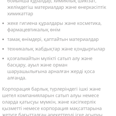
бойынша құралдар, химиялық шикізат,
желімдегіш материалдар және өнеркәсіптік
химикаттар
жеке гигиена құралдары және косметика,
фармацевтикалық өнім
тамақ өнімдері, қаптайтын материалдар
техникалық жабдықтар және қондырғылар
қозғалмайтын мүлікті сатып алу және
басқару, ауыл және орман
шаруашылығына арналған жерді қоса
алғанда.
Корпорация барлық түрлеріндегі ішкі және
шетел компанияларын сатып алуы немесе
оларда қатысуы мүмкін, және кәсіпкерлік
қызметті немесе корпорация мақсаттарына
жетуге бағытталған әрекеттерді іске асыруы