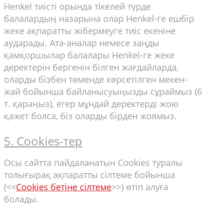
Henkel тиісті орында тікелей түрде
балалардың назарына олар Henkel-ге ешбір
жеке ақпаратты жібермеуге тиіс екеніне
аударады. Ата-аналар немесе заңды
қамқоршылар балалары Henkel-ге жеке
деректерін бергенін білген жағдайларда,
оларды бізбен төменде көрсетілген мекен-
жай бойынша байланысуыңызды сұраймыз (6
т. қараңыз), егер мұндай деректерді жою
қажет болса, біз оларды бірден жоямыз.
5. Cookies-тер
Осы сайтта пайдаланатын Cookies туралы
толығырақ ақпаратты сілтеме бойынша
(<<
Cookies бетіне сілтеме
>>) өтіп алуға
болады.