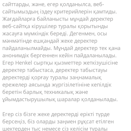
сайттарды, және, егер қолданылса, веб-
сайтымыздың іздеу критерийлерін қамтиды.
Жағдайларға байланысты мұндай деректер
веб-сайтқа кірушілер туралы қорытынды
жасауға мүмкіндік береді. Дегенмен, осы
мәнмәтінде ешқандай жеке деректер
пайдаланылмайды. Мұндай деректер тек қана
анонимдік бергеннен кейін пайдаланылады.
Егер Henkel сыртқы қызметтер жеткізушісіне
деректер табыстаса, деректер табыстауы
деректерді қорғау туралы заңнамалық
ережелер аясында жүргізілетініне кепілдік
беретін барлық техникалық және
ұйымдастырушылық шаралар қолданылады.
Егер сіз бізге жеке деректерді ерікті түрде
берсеңіз, біз оларды заңмен рұқсат етілген
шектерден тыс немесе сіз келісім туралы