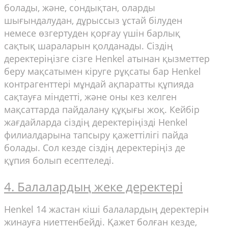
болады, және, сондықтан, оларды
шығындалудан, дұрыссыз ұстай білуден
немесе өзгертуден қорғау үшін барлық
сақтық шараларын қолданады. Сіздің
деректеріңізге сізге Henkel атынан қызметтер
беру мақсатымен кіруге рұқсаты бар Henkel
контрагенттері мұндай ақпаратты құпияда
сақтауға міндетті, және оны кез келген
мақсаттарда пайдалану құқығы жоқ. Кейбір
жағдайларда сіздің деректеріңізді Henkel
филиалдарына тапсыру қажеттілігі пайда
болады. Сол кезде сіздің деректеріңіз де
құпия болып есептеледі.
4. Балалардың жеке деректері
Henkel 14 жастан кіші балалардың деректерін
жинауға ниеттенбейді. Қажет болған кезде,