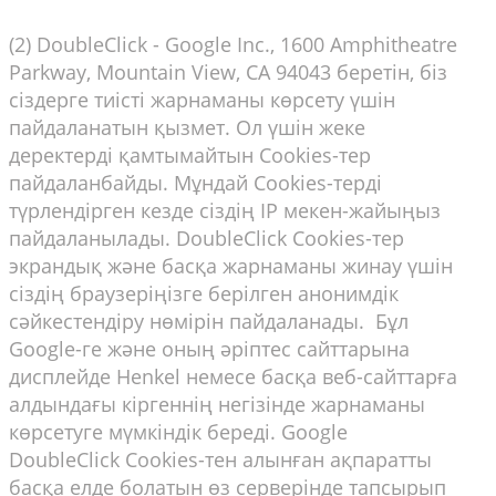
(2) DoubleClick - Google Inc., 1600 Amphitheatre
Parkway, Mountain View, CA 94043 беретін, біз
сіздерге тиісті жарнаманы көрсету үшін
пайдаланатын қызмет. Ол үшін жеке
деректерді қамтымайтын Cookies-тер
пайдаланбайды. Мұндай Cookies-терді
түрлендірген кезде сіздің ІР мекен-жайыңыз
пайдаланылады. DoubleClick Cookies-тер
экрандық және басқа жарнаманы жинау үшін
сіздің браузеріңізге берілген анонимдік
сәйкестендіру нөмірін пайдаланады. Бұл
Google-ге және оның әріптес сайттарына
дисплейде Henkel немесе басқа веб-сайттарға
алдындағы кіргеннің негізінде жарнаманы
көрсетуге мүмкіндік береді. Google
DoubleClick Cookies-тен алынған ақпаратты
басқа елде болатын өз серверінде тапсырып