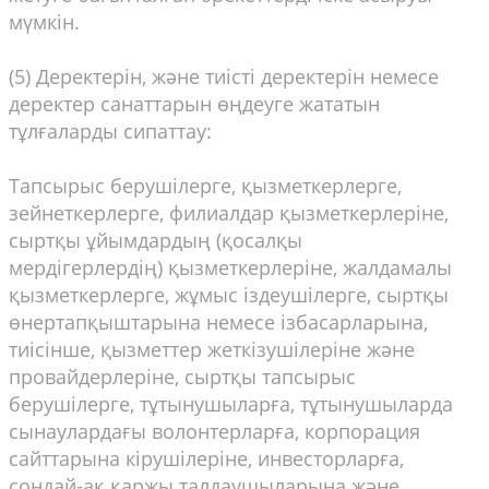
мүмкін.
(5) Деректерін, және тиісті деректерін немесе
деректер санаттарын өңдеуге жататын
тұлғаларды сипаттау:
Тапсырыс берушілерге, қызметкерлерге,
зейнеткерлерге, филиалдар қызметкерлеріне,
сыртқы ұйымдардың (қосалқы
мердігерлердің) қызметкерлеріне, жалдамалы
қызметкерлерге, жұмыс іздеушілерге, сыртқы
өнертапқыштарына немесе ізбасарларына,
тиісінше, қызметтер жеткізушілеріне және
провайдерлеріне, сыртқы тапсырыс
берушілерге, тұтынушыларға, тұтынушыларда
сынаулардағы волонтерларға, корпорация
сайттарына кірушілеріне, инвесторларға,
сондай-ақ қаржы талдаушыларына және