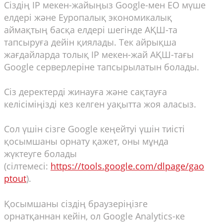
Сіздің ІР мекен-жайыңыз Google-мен ЕО мүше
елдері және Еуропалық экономикалық
аймақтың басқа елдері шегінде АҚШ-та
тапсыруға дейін қиялады. Тек айрықша
жағдайларда толық ІР мекен-жай АҚШ-тағы
Google серверлеріне тапсырылатын болады.
Сіз деректерді жинауға және сақтауға
келісіміңізді кез келген уақытта жоя аласыз.
Сол үшін сізге Google кеңейтуі үшін тиісті
қосымшаны орнату қажет, оны мұнда
жүктеуге болады
(сілтемесі:
https://tools.google.com/dlpage/gao
ptout
).
Қосымшаны сіздің браузеріңізге
орнатқаннан кейін, ол Google Analytics-ке