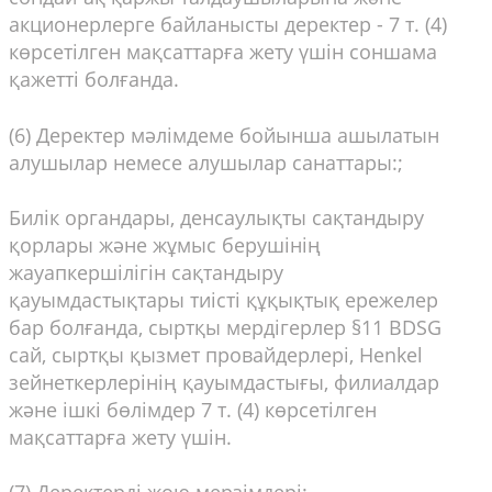
акционерлерге байланысты деректер - 7 т. (4)
көрсетілген мақсаттарға жету үшін соншама
қажетті болғанда.
(6) Деректер мәлімдеме бойынша ашылатын
алушылар немесе алушылар санаттары:;
Билік органдары, денсаулықты сақтандыру
қорлары және жұмыс берушінің
жауапкершілігін сақтандыру
қауымдастықтары тиісті құқықтық ережелер
бар болғанда, сыртқы мердігерлер §11 BDSG
сай, сыртқы қызмет провайдерлері, Henkel
зейнеткерлерінің қауымдастығы, филиалдар
және ішкі бөлімдер 7 т. (4) көрсетілген
мақсаттарға жету үшін.