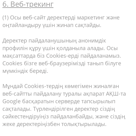
6. Веб-трекинг
(1) Осы веб-сайт деректерді маркетинг және
оңтайландыру үшін жинап сақтайды.
Деректер пайдаланушының анонимдік
профилін құру үшін қолданыла алады. Осы
мақсаттарда біз Cookies-ерді пайдаланамыз.
Cookies бізге веб-браузерімізді танып білуге
мүмкіндік береді.
Мұндай Cookies-тердің көмегімен жиналған
веб-сайтты пайдалану туралы ақпарат АҚШ-та
Google басқаратын серверде тапсырылып
сақталады. Түрлендірілген деректер сіздің
сәйкестендіруіңіз пайдаланбайды, және сіздің
жеке деректеріңізбен толықтырылады.