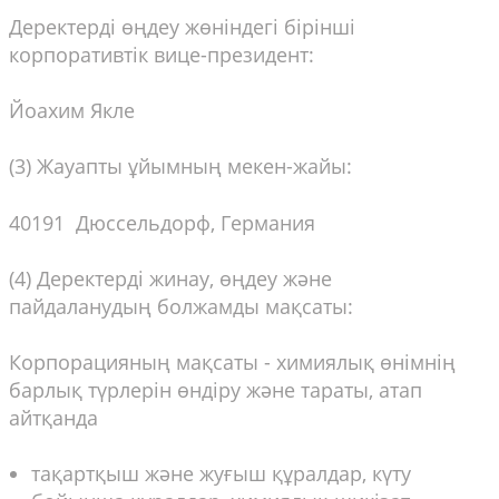
Деректерді өңдеу жөніндегі бірінші
корпоративтік вице-президент:
Йоахим Якле
(3) Жауапты ұйымның мекен-жайы:
40191 Дюссельдорф, Германия
(4) Деректерді жинау, өңдеу және
пайдаланудың болжамды мақсаты:
Корпорацияның мақсаты - химиялық өнімнің
барлық түрлерін өндіру және тараты, атап
айтқанда
тақартқыш және жуғыш құралдар, күту