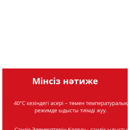
Мінсіз нәтиже
40°C кезіндегі әсері – төмен температуралық
режимде ыдысты тиімді жуу.
Сәндік Элементтерін Қорғау - сәндік ыдысты