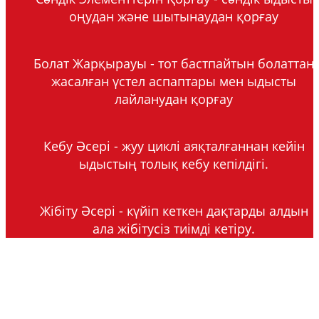
оңудан және шытынаудан қорғау
Болат Жарқырауы - тот бастпайтын болаттан
жасалған үстел аспаптары мен ыдысты
лайланудан қорғау
Кебу Әсері - жуу циклі аяқталғаннан кейін
ыдыстың толық кебу кепілдігі.
Жібіту Әсері - күйіп кеткен дақтарды алдын
ала жібітусіз тиімді кетіру.