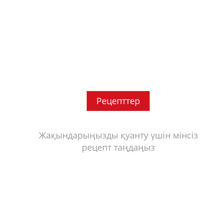
Рецепттер
Жақындарыңызды қуанту үшін мінсіз
рецепт таңдаңыз