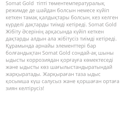
Somat Gold тіпті төментемпературалық
режимде де шайдан болсын немесе күйіп
кеткен тамақ қалдықтары болсын, кез келген
күрделі дақтарды тиімді кетіреді. Somat Gold
Жібіту Әсерінің арқасында күйіп кеткен
дақтарды алдын ала жібітусіз тиімді кетіреді.
Құрамында арнайы элементтері бар
болғандықтан Somat Gold сондай-ақ шыны
ыдысты коррозиядан қорғауға көмектеседі
және ыдысты көз шағылыстандыратындай
жарқыратады. Жарқыраған таза ыдыс
қосымша күш салусыз және қоршаған ортаға
зиян келтірусіз!