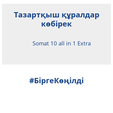
Тазартқыш құралдар
көбірек
Somat 10 all in 1 Extra
Somat All in 1
Somat Classic Powder
#БіргеКөңілді