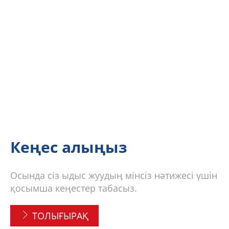
Кеңес алыңыз
Осында сіз ыдыс жуудың мінсіз нәтижесі үшін
қосымша кеңестер табасыз.
ТОЛЫҒЫРАҚ