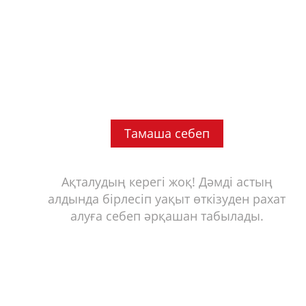
Тамаша себеп
Ақталудың керегі жоқ! Дәмді астың
алдында бірлесіп уақыт өткізуден рахат
алуға себеп әрқашан табылады.