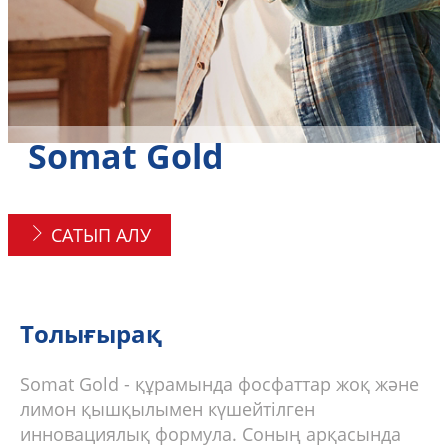
Somat Gold
САТЫП АЛУ
Толығырақ
Somat Gold - құрамында фосфаттар жоқ және
лимон қышқылымен күшейтілген
инновациялық формула. Соның арқасында