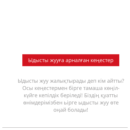
Ыдысты жууға арналған кеңестер
Ыдысты жуу жалықтырады деп кім айтты?
Осы кеңестермен бірге тамаша көңіл-
күйге кепілдік беріледі! Біздің қуатты
өнімдерімізбен ьірге ыдысты жуу өте
оңай болады!