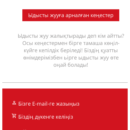
Ыдысты жууға арналған кеңестер
Ыдысты жуу жалықтырады деп кім айтты?
Осы кеңестермен бірге тамаша көңіл-
күйге кепілдік беріледі! Біздің қуатты
өнімдерімізбен ьірге ыдысты жуу өте
оңай болады!
Бізге E-mail-ге жазыңыз
Біздің дүкенге келіңіз